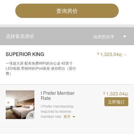
查询房价
选择客房房价
按房型排序
SUPERIOR KING
1,323.04
¥
起
一张超大床 配有免费WIFI的办公桌 42英寸
LED电视 带闹钟的iPod基座 迷你吧台（需付
费）
I Prefer Member
1,323.04
¥
起
Rate
立即预订
I Prefer membership
required to receive
member rate
展开