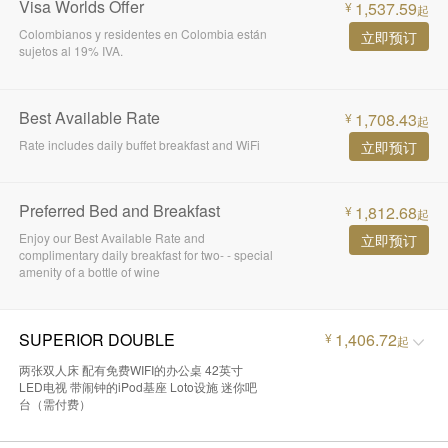
Visa Worlds Offer
1,537.59
¥
起
Colombianos y residentes en Colombia están
立即预订
sujetos al 19% IVA.
Best Available Rate
1,708.43
¥
起
Rate includes daily buffet breakfast and WiFi
立即预订
Preferred Bed and Breakfast
1,812.68
¥
起
Enjoy our Best Available Rate and
立即预订
complimentary daily breakfast for two- - special
amenity of a bottle of wine
SUPERIOR DOUBLE
1,406.72
¥
起
两张双人床 配有免费WIFI的办公桌 42英寸
LED电视 带闹钟的iPod基座 Loto设施 迷你吧
台（需付费）