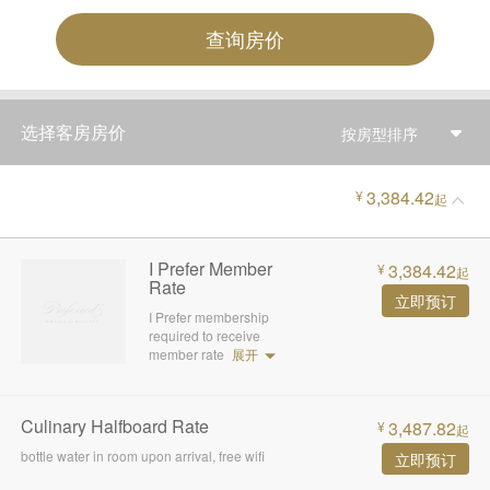
查询房价
选择客房房价
按房型排序
3,384.42
¥
起
I Prefer Member
3,384.42
¥
起
Rate
立即预订
I Prefer membership
required to receive
member rate
展开
Culinary Halfboard Rate
3,487.82
¥
起
bottle water in room upon arrival, free wifi
立即预订