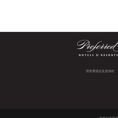
31
1
2
3
4
5
6
3
璞富腾酒店及度假村
如本站内容与