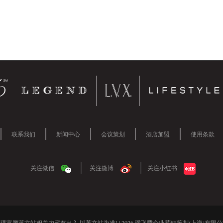
1
1
2
3
4
5
6
联系我们
新闻中心
会议策划
酒店加盟
使用条款
关注微信
关注微博
关注小红书
璞富腾英文站相关内容有出入,以英文站为准! | 2026 璞飞腾企业营销策划(上海)有限