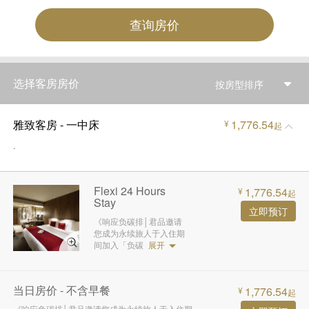
查询房价
选择客房房价
按房型排序
雅致客房 - 一中床
1,776.54
¥
起
.
Flexi 24 Hours
1,776.54
¥
起
Stay
立即预订
《响应负碳排│君品邀请
您成为永续旅人于入住期
间加入「负碳
展开
当日房价 - 不含早餐
1,776.54
¥
起
《响应负碳排│君品邀请您成为永续旅人于入住期