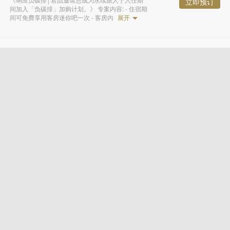
立即预订
间加入「负碳排」加购计划。》 专案内容: - 住宿期
间可免费享用客房迷你吧一次 - 客房內
展开
当日房价 - 含早餐
2,030.33
¥
起
《响应负碳排│君品邀请您成为永续旅人于入住期
立即预订
间加入「负碳排」加购计划。》 专案内容: - 依订房
付费成人人数含翌日早餐 - 住宿期间可
展开
五星享乐｜联合住房项目
3,845.33
¥
起
套装内容: 君品酒店（台北） - 依订房付费成人数提
立即预订
供次日早餐 - 提供免费停车（每房仅限一辆，无法
预留车位） - 如预订行政客房、君玺楼
展开
雅致客房 - 二张单人床
1,776.54
¥
起
為響應環保愛地球，減少一次性備品對環境的
污染, 台北君品酒店僅會在客房內提供毛巾、
沐浴乳、洗发乳，润发乳，身体乳、洗手乳，
而不再陳列其他一次性備品. 因此，我們鼓勵