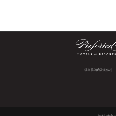
31
1
2
3
4
5
6
3
璞富腾酒店及度假村
如本站内容与