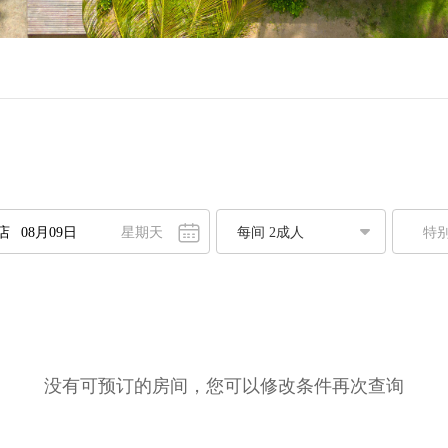
星期天
特
八月
2026
一
二
三
四
五
六
日
7
28
29
30
31
1
2
3
4
5
6
7
8
9
0
11
12
13
14
15
16
没有可预订的房间，您可以修改条件再次查询
7
18
19
20
21
22
23
4
25
26
27
28
29
30