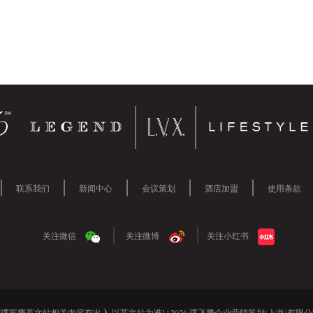
1
1
2
3
4
5
6
联系我们
新闻中心
会议策划
酒店加盟
使用条款
关注微信
关注微博
关注小红书
璞富腾英文站相关内容有出入,以英文站为准! | 2026 璞飞腾企业营销策划(上海)有限